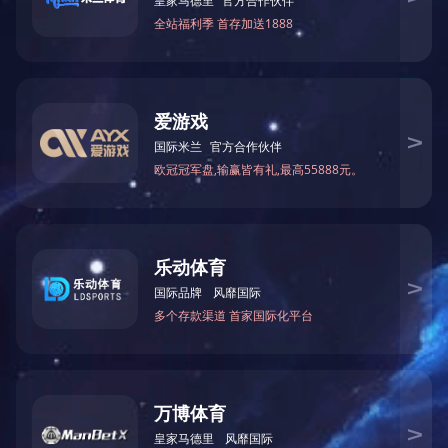
九游网页版·官方端网站-九游（中国）
联 系 人 ： 翟经理
联系方式：17796609002
传 真：010-59771752
邮 箱：hukwf@163.com
联系地址：北京市通州区砖厂北里142号楼6层7635
微信
名片
公众号
小程序