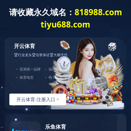
新闻中心
NEWS
首页
> 新闻中心
九游网页版·官方端网站-九游（中国）
2024-03-21
自公司成立之日起，我们就一直遵循“为客
户创造价值”的原则，凭借多年的管理经
验，通过不断强化员工技能水平和加工设
查看详情
备的更新换代，及时优化工艺降低成本，
及时为客户提供所需的产品及服务，大限
九游网页版·官方端网站-九游（中国）
度的满足客户的不同需求。
2024-03-21