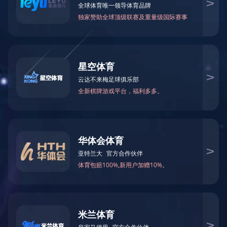
九游网页版·官方端网站-九游（中国）
九游网页版·官方端网站-九游（中国） ，自公司成立之日
起，我们就一直遵循“为客户创造价值”的原则，凭借多年的管
理经验，通过不断强化员工技能水平和加工设备的更新换代，
及时优化工艺降低成本，及时为客户提供所需的产品及服务，
大限度的满足客户的不同需求。公司拥有60多名专业技工，其