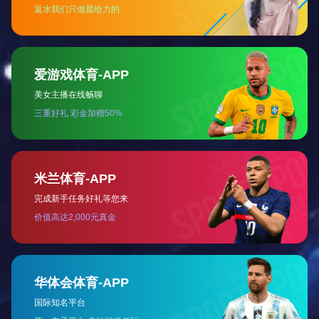
非金属加工
特种加工
特种加工
特种加工
4大优势
实天精密机械
我们将一如既往的向客户提供的服务。