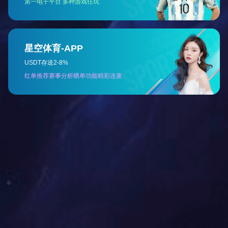
01
机械加工多年
公司拥有60多名专业技工，其中经验超过10年的技师就有
20人之多，设计制图工程师5人，无论是产品质量，还是售
后服务均居同行业优良位置，目前公司年产值过千万。
公司简介
九游网页版·官方端网站-九游（中国）
02
价格实惠合理
九游网页版·官方端网站-九游（中国） 全体员工秉承着“高