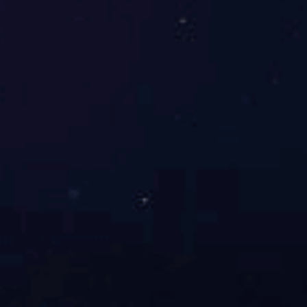
公司简介
九游网页版·官方端网站-九游（中国）
04
价格实惠合理
九游网页版·官方端网站-九游（中国） 全体员工秉承着“高
素质、严管理、高质量、高效率”的经营理念，竭诚为各大
公司提供高精密的零部件! 与各业界朋友携手共盟，同创辉
煌!
公司简介
九游网页版·官方端网站-九游（中国）