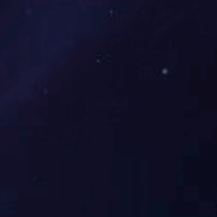
素质、严管理、高质量、优效率”的经营理念，竭诚为各大
公司提供高精密的零部件! 与各业界朋友携手共盟，同创辉
煌!
公司简介
九游网页版·官方端网站-九游（中国）
03
机械加工多年
公司拥有60多名专业技工，其中经验超过10年的技师就有
20人之多，设计制图工程师5人，无论是产品质量，还是售
后服务均居同行业优秀位置，目前公司年产值过千万。